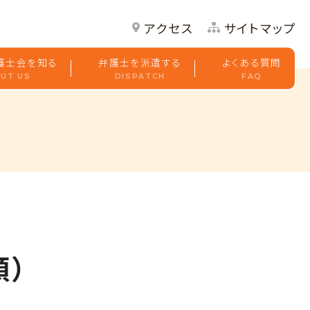
アクセス
サイトマップ
護士会を知る
弁護士を派遣する
よくある質問
UT US
DISPATCH
FAQ
順）