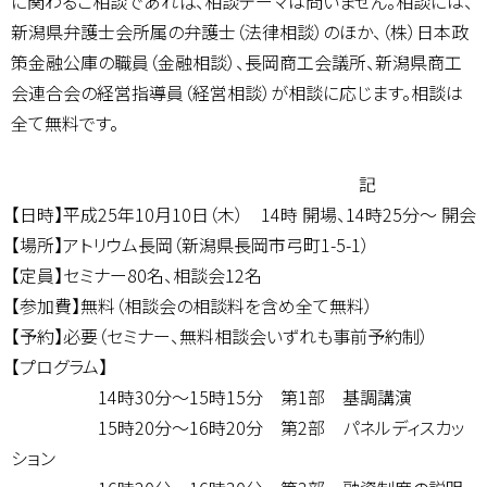
に関わるご相談であれば、相談テーマは問いません。相談には、
新潟県弁護士会所属の弁護士（法律相談）のほか、（株）日本政
策金融公庫の職員（金融相談）、長岡商工会議所、新潟県商工
会連合会の経営指導員（経営相談）が相談に応じます。相談は
全て無料です。
記
【日時】平成25年10月10日（木） 14時 開場、14時25分～ 開会
【場所】アトリウム長岡（新潟県長岡市弓町1-5-1）
【定員】セミナー80名、相談会12名
【参加費】無料（相談会の相談料を含め全て無料）
【予約】必要（セミナー、無料相談会いずれも事前予約制）
【プログラム】
14時30分～15時15分 第1部 基調講演
15時20分～16時20分 第2部 パネルディスカッ
ション