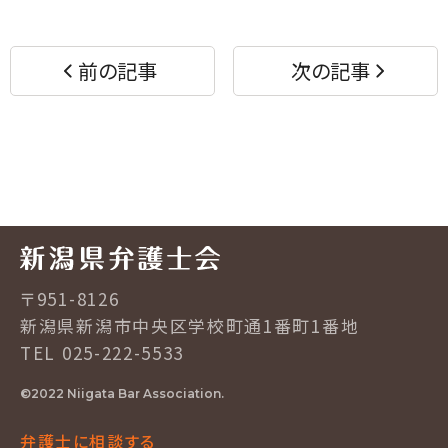
ェ
ェ
ア
ア
す
す
前の記事
次の記事
る
る
〒951-8126
新潟県新潟市中央区学校町通1番町1番地
TEL 025-222-5533
©2022 Niigata Bar Association.
弁護士に相談する