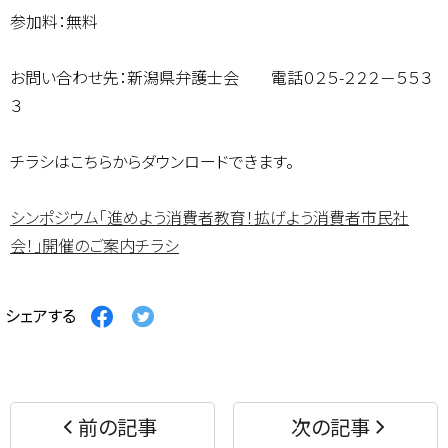
参加料：無料
お問い合わせ先：新潟県弁護士会 電話０２５-２２２－５５３
３
チラシはこちらからダウンロードできます。
シンポジウム「進めよう消費者教育！拡げよう消費者市民社
会！」開催のご案内チラシ
Facebook
Twitter
シェアする
で
で
シ
シ
ェ
ェ
ア
ア
す
す
前の記事
次の記事
る
る