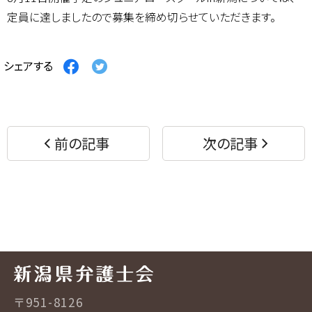
定員に達しましたので募集を締め切らせていただきます。
Facebook
Twitter
シェアする
で
で
シ
シ
ェ
ェ
ア
ア
す
す
前の記事
次の記事
る
る
〒951-8126