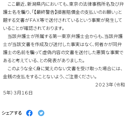
ここ最近、新潟県内においても、東京の法律事務所名及び弁
護士名を騙り、「【最終警告】損害賠償金の支払いのお願い」と
題する文書がＦＡＸ等で送付されているという事案が発生して
いることが確認されております。
当該弁護士が所属する第一東京弁護士会からも、当該弁護
士が当該文書を作成及び送付した事実はなく、何者かが同弁
護士の名前を騙って虚偽内容の文書を送付した悪質な事案で
あると考えている、との発表がありました。
このような全く身に覚えのない文書を受け取った場合には、
金銭の支払をすることないよう、ご注意ください。
２０２３年（令和
５年）３月１６日
Facebook
Twitter
シェアする
で
で
シ
シ
ェ
ェ