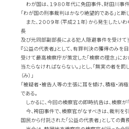
わが国は、１９８０年代に免田事件、財田川事件
「わが国の刑事裁判はかなり絶望的である」と断
また、２００９年（平成２１年）から発生したい
長
及び元同部副部長による犯人隠避事件を受けて当
『公益の代表者』として、有罪判決の獲得のみを
受けて最高検察庁が策定した「検察の理念」におい
当たらなければならない。」とし、「無実の者を罰
（み）」
「被疑者・被告人等の主張に耳を傾け、積極・消
である。
しかるに、今回の検察官の即時抗告は、検察が「
今、袴田事件で、検察官がなすべきは、裁判を引
国民から付託された「公益の代表者」としての責務
当会は、静岡地方検察庁の検察官が行った今回