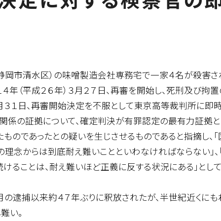
現静岡市清水区）の味噌製造会社専務宅で一家４名が殺害さ
４年（平成２６年）３月２７日、再審を開始し、死刑及び拘
３１日、再審開始決定を不服として東京高等裁判所に即時
係の証拠について、確定判決が有罪認定の最有力証拠とし
たものであったとの疑いを生じさせるものであると指摘し、
の理念からは到底耐え難いことといわなければならない」、
続けることは、耐え難いほど正義に反する状況にある」とし
８月の逮捕以来約４７年ぶりに釈放されたが、半世紀近くに
難い。