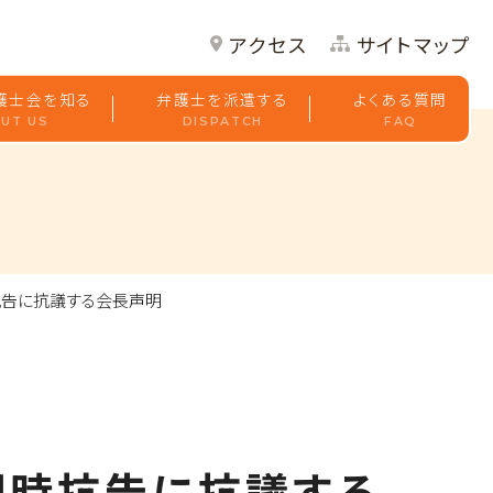
アクセス
サイトマップ
護士会を知る
弁護士を派遣する
よくある質問
UT US
DISPATCH
FAQ
告に抗議する会長声明
即時抗告に抗議する