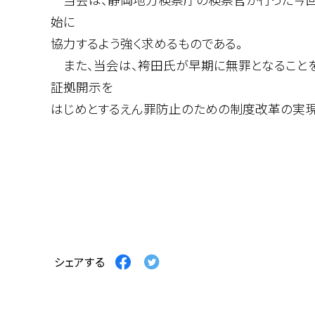
始に
協力するよう強く求めるものである。
また、当会は、袴田氏が早期に無罪となることを
証拠開示を
はじめとするえん罪防止のための制度改革の実現
２０１４年（
新潟
会長 
Facebook
Twitter
シェアする
で
で
シ
シ
ェ
ェ
ア
ア