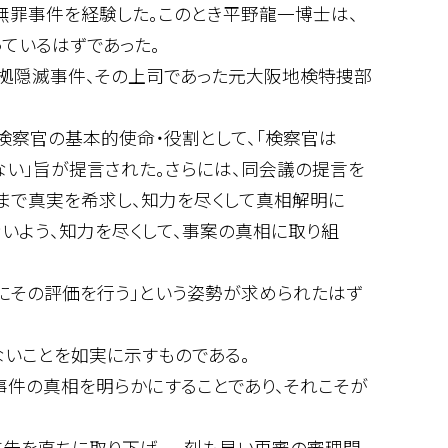
無罪事件を経験した。このとき平野龍一博士は、
ているはずであった。
証拠隠滅事件、その上司であった元大阪地検特捜部
検察官の基本的使命・役割として、「検察官は
ない」旨が提言された。さらには、同会議の提言を
くまで真実を希求し、知力を尽くして真相解明に
いよう、知力を尽くして、事案の真相に取り組
にその評価を行う」という姿勢が求められたはず
いことを如実に示すものである。
件の真相を明らかにすることであり、それこそが
抗告を直ちに取り下げ、一刻も早い再審の審理開