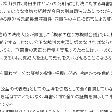
、松山事件、島田事件といった死刑確定判決に対する再審
じ、このような痛切な経験が今日の刑事司法改革につながっ
わゆる厚労省元局長無罪事件、同事件の主任検察官による
時の法務大臣が設置した「検察の在り方検討会議」では、
目的とすることなく、公正な裁判の実現に努めなければなら
ても、「刑罰権の適正な行使を実現するためには、・・・あ
し、あるいは、真犯人を逃して処罰を免れさせることにならな
極を問わず十分な証拠の収集・把握に努め、冷静かつ多角的
公益の代表者」としての立場を依然として全く自覚していな
き延ばすことではなく、再審公判で全ての証拠を開示して事
である。
の即時抗告に強く抗議するとともに、検察官に対し、即時