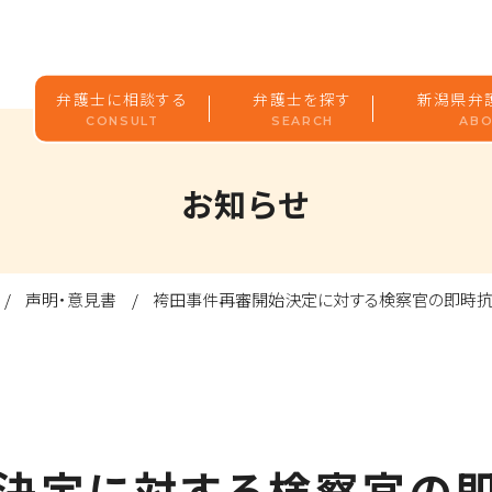
弁護士に相談する
弁護士を探す
新潟県弁
CONSULT
SEARCH
ABO
お知らせ
声明・意見書
袴田事件再審開始決定に対する検察官の即時抗
決定に対する検察官の