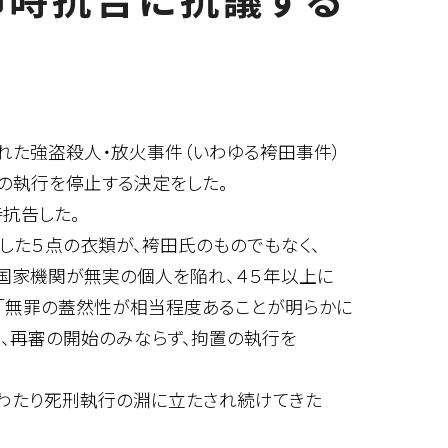
れた強盗殺人・放火事件（いわゆる袴田事件）
置の執行を停止する決定をした。
抗告した。
た５点の衣類が、袴田氏のものでもなく、
「国家機関が無実の個人を陥れ、４５年以上に
「無罪の蓋然性が相当程度あることが明らかに
て、再審の開始のみならず、拘置の執行を
もわたり死刑執行の淵に立たされ続けてきた