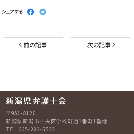
Facebook
Twitter
シェアする
で
で
シ
シ
ェ
ェ
ア
ア
す
す
前の記事
次の記事
る
る
〒951-8126
新潟県新潟市中央区学校町通1番町1番地
TEL 025-222-5533