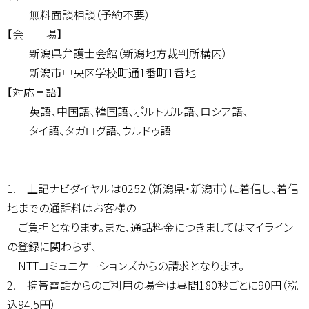
無料面談相談（予約不要）
【会 場】
新潟県弁護士会館（新潟地方裁判所構内）
新潟市中央区学校町通1番町1番地
【対応言語】
英語、中国語、韓国語、ポルトガル語、ロシア語、
タイ語、タガログ語、ウルドゥ語
1. 上記ナビダイヤルは0252（新潟県・新潟市）に着信し、着信
地までの通話料はお客様の
ご負担となります。また、通話料金につきましてはマイライン
の登録に関わらず、
NTTコミュニケーションズからの請求となります。
2. 携帯電話からのご利用の場合は昼間180秒ごとに90円（税
込94.5円）