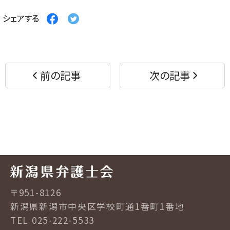
Facebook
Twitter
シェアする
で
で
シ
シ
ェ
ェ
ア
ア
す
す
前の記事
次の記事
る
る
〒951-8126
新潟県新潟市中央区学校町通1番町1番地
TEL 025-222-5533