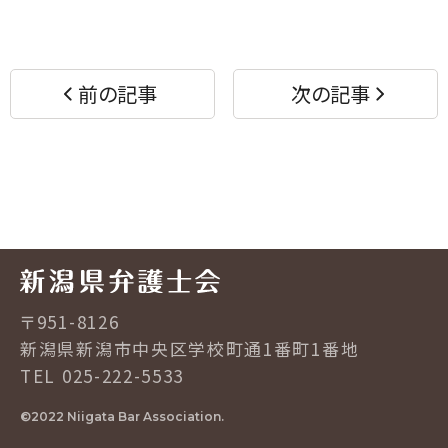
シ
シ
ェ
ェ
ア
ア
す
す
前の記事
次の記事
る
る
〒951-8126
新潟県新潟市中央区学校町通1番町1番地
TEL 025-222-5533
©2022 Niigata Bar Association.