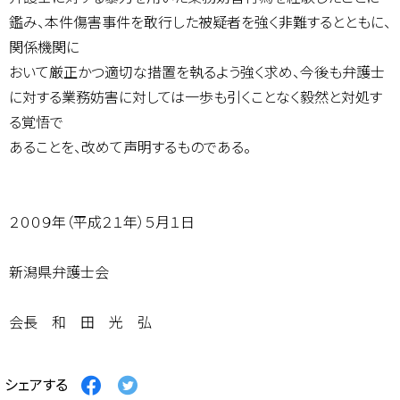
鑑み、本件傷害事件を敢行した被疑者を強く非難するとともに、
関係機関に
おいて厳正かつ適切な措置を執るよう強く求め、今後も弁護士
に対する業務妨害に対しては一歩も引くことなく毅然と対処す
る覚悟で
あることを、改めて声明するものである。
２００９年（平成２１年）５月１日
新潟県弁護士会
会長 和 田 光 弘
Facebook
Twitter
シェアする
で
で