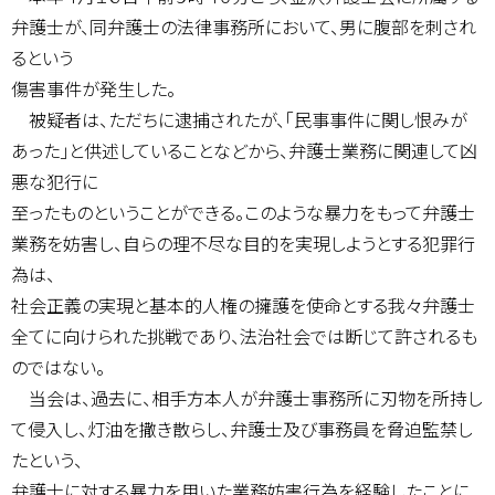
弁護士が、同弁護士の法律事務所において、男に腹部を刺され
るという
傷害事件が発生した。
被疑者は、ただちに逮捕されたが、「民事事件に関し恨みが
あった」と供述していることなどから、弁護士業務に関連して凶
悪な犯行に
至ったものということができる。このような暴力をもって弁護士
業務を妨害し、自らの理不尽な目的を実現しようとする犯罪行
為は、
社会正義の実現と基本的人権の擁護を使命とする我々弁護士
全てに向けられた挑戦であり、法治社会では断じて許されるも
のではない。
当会は、過去に、相手方本人が弁護士事務所に刃物を所持し
て侵入し、灯油を撒き散らし、弁護士及び事務員を脅迫監禁し
たという、
弁護士に対する暴力を用いた業務妨害行為を経験したことに